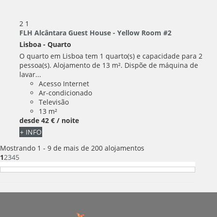
2
1
FLH Alcântara Guest House - Yellow Room #2
Lisboa -
Quarto
O quarto em Lisboa tem 1 quarto(s) e capacidade para 2
pessoa(s). Alojamento de 13 m². Dispõe de máquina de
lavar...
Acesso Internet
Ar-condicionado
Televisão
13 m²
desde
42 €
/ noite
+ INFO
Mostrando 1 - 9 de mais de 200 alojamentos
1
2
3
4
5