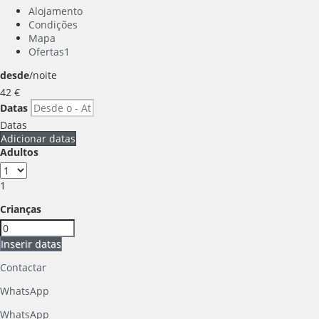
Alojamento
Condições
Mapa
Ofertas
1
desde
/noite
42
€
Datas
Datas
Adicionar datas
Adultos
1
Crianças
Inserir datas
Contactar
WhatsApp
WhatsApp