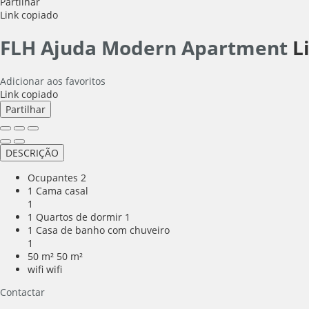
Partilhar
Link copiado
FLH Ajuda Modern Apartment
L
Adicionar aos favoritos
Link copiado
Partilhar
DESCRIÇÃO
Ocupantes
2
1 Cama casal
1
1 Quartos de dormir
1
1 Casa de banho com chuveiro
1
50 m²
50 m²
wifi
wifi
Contactar