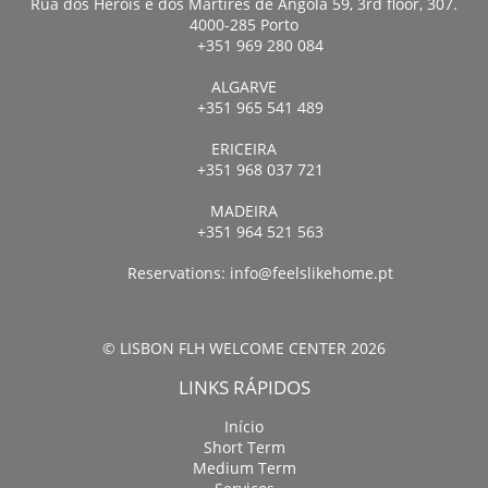
Rua dos Heróis e dos Mártires de Angola 59, 3rd floor, 307.
4000-285 Porto
+351 969 280 084
ALGARVE
+351 965 541 489
ERICEIRA
+351 968 037 721
MADEIRA
+351 964 521 563
Reservations:
info@feelslikehome.pt
© LISBON FLH WELCOME CENTER 2026
LINKS RÁPIDOS
Início
Short Term
Medium Term