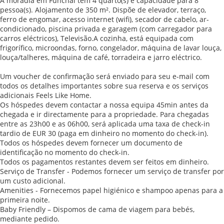
A moradia em Funchal tem 4 quarto(s) e capacidade para 8
pessoa(s). Alojamento de 350 m². Dispõe de elevador, terraço,
ferro de engomar, acesso internet (wifi), secador de cabelo, ar-
condicionado, piscina privada e garagem (com carregador para
carros eléctricos), Televisão.A cozinha, está equipada com
frigorífico, microondas, forno, congelador, máquina de lavar louça,
louça/talheres, máquina de café, torradeira e jarro eléctrico.
Um voucher de confirmação será enviado para seu e-mail com
todos os detalhes importantes sobre sua reserva e os serviços
adicionais Feels Like Home.
Os hóspedes devem contactar a nossa equipa 45min antes da
chegada e ir directamente para a propriedade. Para chegadas
entre as 23h00 e as 06h00, será aplicada uma taxa de check-in
tardio de EUR 30 (paga em dinheiro no momento do check-in).
Todos os hóspedes devem fornecer um documento de
identificação no momento do check-in.
Todos os pagamentos restantes devem ser feitos em dinheiro.
Serviço de Transfer - Podemos fornecer um serviço de transfer por
um custo adicional.
Amenities - Fornecemos papel higiénico e shampoo apenas para a
primeira noite.
Baby Friendly – Dispomos de cama de viagem para bebés,
mediante pedido.