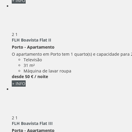
+ INFO
2
1
FLH Boavista Flat II
Porto -
Apartamento
O apartamento em Porto tem 1 quarto(s) e capacidade para 2 
Televisão
31 m²
Máquina de lavar roupa
desde
50 €
/ noite
+ INFO
2
1
FLH Boavista Flat III
Porto -
Apartamento