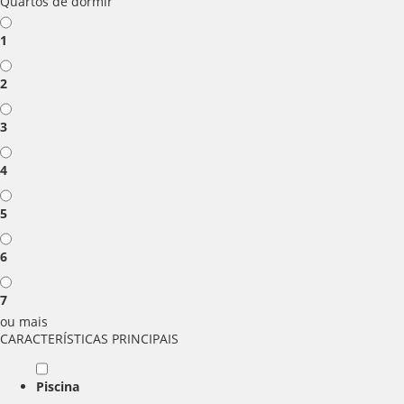
Quartos de dormir
1
2
3
4
5
6
7
ou mais
CARACTERÍSTICAS PRINCIPAIS
Piscina