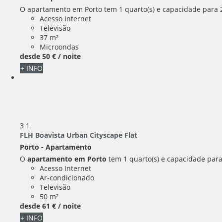
O apartamento em Porto tem 1 quarto(s) e capacidade para 2 
Acesso Internet
Televisão
37 m²
Microondas
desde
50 €
/ noite
+ INFO
3
1
FLH Boavista Urban Cityscape Flat
Porto -
Apartamento
O
apartamento em Porto
tem 1 quarto(s) e capacidade para 
Acesso Internet
Ar-condicionado
Televisão
50 m²
desde
61 €
/ noite
+ INFO