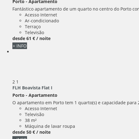
Porto -
Apartamento
Fantástico apartamento de um quarto no centro do Porto com
Acesso Internet
Ar-condicionado
Terraço
Televisão
desde
61 €
/ noite
+ INFO
2
1
FLH Boavista Flat I
Porto -
Apartamento
O apartamento em Porto tem 1 quarto(s) e capacidade para 2 
Acesso Internet
Televisão
38 m²
Máquina de lavar roupa
desde
50 €
/ noite