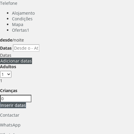
Telefone
Alojamento
Condições
Mapa
Ofertas
1
desde
/noite
Datas
Datas
Adicionar datas
Adultos
1
Crianças
Inserir datas
Contactar
WhatsApp