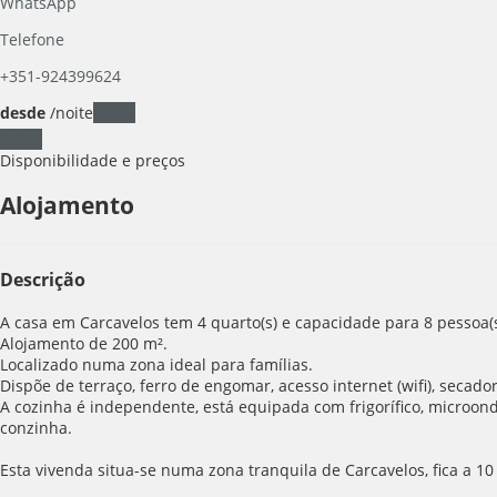
WhatsApp
Telefone
+351-924399624
desde
/noite
Datas
Datas
Disponibilidade e preços
Alojamento
Descrição
A casa em Carcavelos tem 4 quarto(s) e capacidade para 8 pessoa(s
Alojamento de 200 m².
Localizado numa zona ideal para famílias.
Dispõe de terraço, ferro de engomar, acesso internet (wifi), secad
A cozinha é independente, está equipada com frigorífico, microondas,
conzinha.
Esta vivenda situa-se numa zona tranquila de Carcavelos, fica a 1