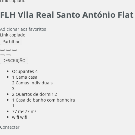
Link copiado
FLH Vila Real Santo António Flat
Adicionar aos favoritos
Link copiado
Partilhar
DESCRIÇÃO
Ocupantes
4
1 Cama casal
2 Camas individuais
3
2 Quartos de dormir
2
1 Casa de banho com banheira
1
77 m²
77 m²
wifi
wifi
Contactar