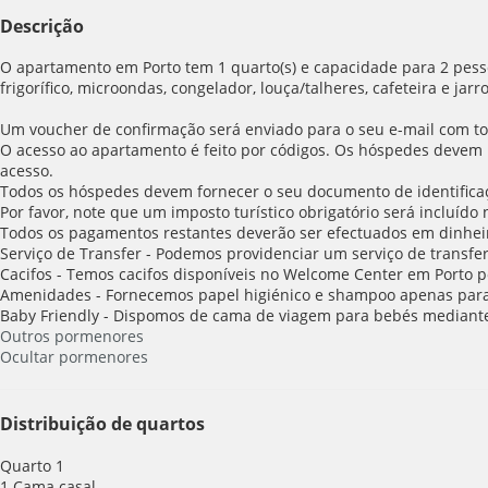
Descrição
O apartamento em Porto tem 1 quarto(s) e capacidade para 2 pesso
frigorífico, microondas, congelador, louça/talheres, cafeteira e jarro
Um voucher de confirmação será enviado para o seu e-mail com tod
O acesso ao apartamento é feito por códigos. Os hóspedes devem i
acesso.
Todos os hóspedes devem fornecer o seu documento de identifica
Por favor, note que um imposto turístico obrigatório será incluíd
Todos os pagamentos restantes deverão ser efectuados em dinhei
Serviço de Transfer - Podemos providenciar um serviço de transfer
Cacifos - Temos cacifos disponíveis no Welcome Center em Porto p
Amenidades - Fornecemos papel higiénico e shampoo apenas para 
Baby Friendly - Dispomos de cama de viagem para bebés mediant
Outros pormenores
Ocultar pormenores
Distribuição de quartos
Quarto 1
1 Cama casal