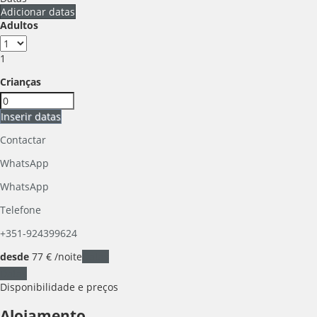
Adicionar datas
Adultos
1
Crianças
Inserir datas
Contactar
WhatsApp
WhatsApp
Telefone
+351-924399624
desde
77
€
/noite
Datas
Datas
Disponibilidade e preços
Alojamento