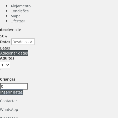
Alojamento
Condições
Mapa
Ofertas
1
desde
/noite
50
€
Datas
Datas
Adicionar datas
Adultos
1
Crianças
Inserir datas
Contactar
WhatsApp