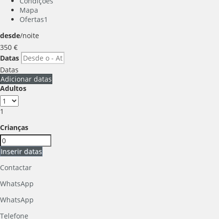
Condições
Mapa
Ofertas
1
desde
/noite
350
€
Datas
Datas
Adicionar datas
Adultos
1
Crianças
Inserir datas
Contactar
WhatsApp
WhatsApp
Telefone