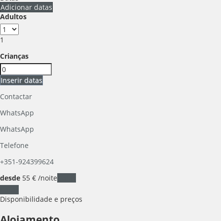
Adicionar datas
Adultos
1
Crianças
Inserir datas
Contactar
WhatsApp
WhatsApp
Telefone
+351-924399624
desde
55
€
/noite
Datas
Datas
Disponibilidade e preços
Alojamento