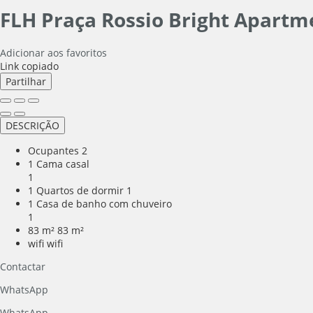
FLH Praça Rossio Bright Apart
Adicionar aos favoritos
Link copiado
Partilhar
DESCRIÇÃO
Ocupantes
2
1 Cama casal
1
1 Quartos de dormir
1
1 Casa de banho com chuveiro
1
83 m²
83 m²
wifi
wifi
Contactar
WhatsApp
WhatsApp