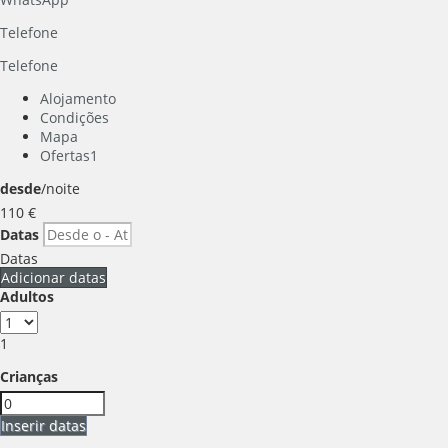
Telefone
Telefone
Alojamento
Condições
Mapa
Ofertas
1
desde
/noite
110
€
Datas
Datas
Adicionar datas
Adultos
1
Crianças
Inserir datas