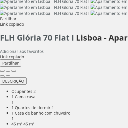
Partilhar
Link copiado
FLH Glória 70 Flat I
Lisboa -
Apa
Adicionar aos favoritos
Link copiado
Partilhar
DESCRIÇÃO
Ocupantes
2
1 Cama casal
1
1 Quartos de dormir
1
1 Casa de banho com chuveiro
1
45 m²
45 m²