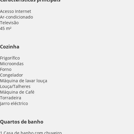
Acesso Internet
Ar-condicionado
Televisão
45 m²
Cozinha
Frigorífico
Microondas
Forno
Congelador
Máquina de lavar louça
Louça/Talheres
Máquina de Café
Torradeira
Jarro eléctrico
Quartos de banho
1 Casa de banho com chuveiro