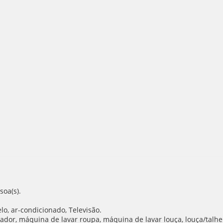
oa(s).
lo, ar-condicionado, Televisão.
ador, máquina de lavar roupa, máquina de lavar louça, louça/talheres