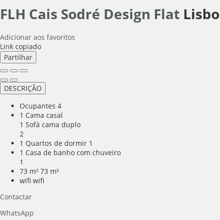
FLH Cais Sodré Design Flat
Lisbo
Adicionar aos favoritos
Link copiado
Partilhar
DESCRIÇÃO
Ocupantes
4
1 Cama casal
1 Sofá cama duplo
2
1 Quartos de dormir
1
1 Casa de banho com chuveiro
1
73 m²
73 m²
wifi
wifi
Contactar
WhatsApp