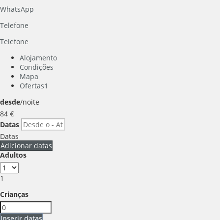
WhatsApp
Telefone
Telefone
Alojamento
Condições
Mapa
Ofertas
1
desde
/noite
84
€
Datas
Datas
Adicionar datas
Adultos
1
Crianças
Inserir datas