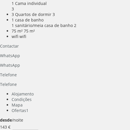
1 Cama individual
3
3 Quartos de dormir
3
1 casa de banho
1 sanitário/meia casa de banho
2
75 m²
75 m²
wifi
wifi
Contactar
WhatsApp
WhatsApp
Telefone
Telefone
Alojamento
Condições
Mapa
Ofertas
1
desde
/noite
143
€