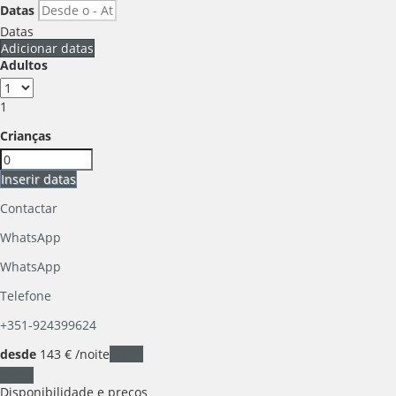
Datas
Datas
Adicionar datas
Adultos
1
Crianças
Inserir datas
Contactar
WhatsApp
WhatsApp
Telefone
+351-924399624
desde
143
€
/noite
Datas
Datas
Disponibilidade e preços