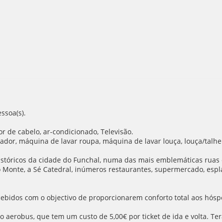
ssoa(s).
or de cabelo, ar-condicionado, Televisão.
ador, máquina de lavar roupa, máquina de lavar louça, louça/talheres
 históricos da cidade do Funchal, numa das mais emblemáticas rua
 Monte, a Sé Catedral, inúmeros restaurantes, supermercado, espl
bidos com o objectivo de proporcionarem conforto total aos hósp
 aerobus, que tem um custo de 5,00€ por ticket de ida e volta. T