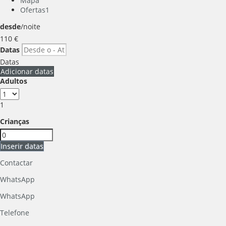
Mapa
Ofertas
1
desde
/noite
110
€
Datas
Datas
Adicionar datas
Adultos
1
Crianças
Inserir datas
Contactar
WhatsApp
WhatsApp
Telefone