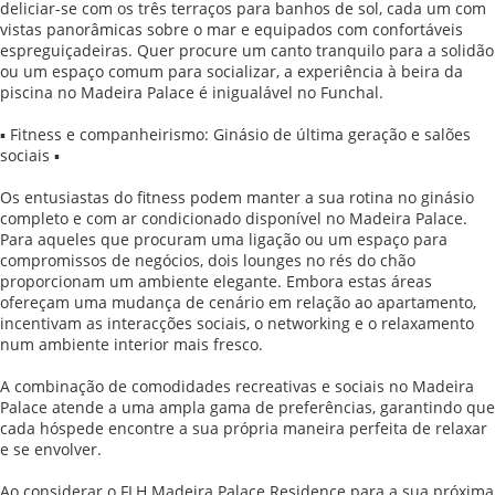
deliciar-se com os três terraços para banhos de sol, cada um com
vistas panorâmicas sobre o mar e equipados com confortáveis
espreguiçadeiras. Quer procure um canto tranquilo para a solidão
ou um espaço comum para socializar, a experiência à beira da
piscina no Madeira Palace é inigualável no Funchal.
▪ Fitness e companheirismo: Ginásio de última geração e salões
sociais ▪
Os entusiastas do fitness podem manter a sua rotina no ginásio
completo e com ar condicionado disponível no Madeira Palace.
Para aqueles que procuram uma ligação ou um espaço para
compromissos de negócios, dois lounges no rés do chão
proporcionam um ambiente elegante. Embora estas áreas
ofereçam uma mudança de cenário em relação ao apartamento,
incentivam as interacções sociais, o networking e o relaxamento
num ambiente interior mais fresco.
A combinação de comodidades recreativas e sociais no Madeira
Palace atende a uma ampla gama de preferências, garantindo que
cada hóspede encontre a sua própria maneira perfeita de relaxar
e se envolver.
Ao considerar o FLH Madeira Palace Residence para a sua próxima