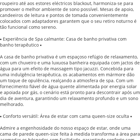
roupeiro até aos estores eléctricos blackout, harmoniza-se para
promover o melhor ambiente de sono possível. Mesas de apoio,
candeeiros de leitura e pontos de tomada convenientemente
colocados com adaptadores garantem que o seu retiro noturno é
tão funcional como sereno.
▪ Experiência de Spa calmante: Casa de banho privativa com
banho terapêutico ▪
A casa de banho privativa é um espaçoso refúgio de relaxamento,
com um chuveiro e uma luxuosa banheira equipada com jactos de
água para um efeito de massagem tipo jacuzzi. Concebida para
uma indulgência terapêutica, os acabamentos em mármore dão
um toque de opulência, realçando a atmosfera de spa. Com um
fornecimento fiável de água quente alimentada por energia solar
e apoiada por gás, o cenário está pronto para descontrair após um
dia de aventura, garantindo um relaxamento profundo e um sono
melhorado.
▪ Conforto versátil: Área de estar com cama queen-size oculta ▪
Admire a engenhosidade do nosso espaço de estar, onde uma
cama de parede queen-size feita à medida transforma a área para
acomodar os hóspedes com facilidade, garantindo conforto sem