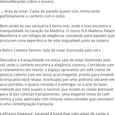
deslumbrantes sobre o oceano
→ Área de estar: Cama de parede queen-size, misturando
perfeitamente o conforto com o estilo
Bem-vindo ao seu santuário à beira-mar, onde o luxo encontra a
tranquilidade no coração da Madeira. O nosso FLH Madeira Palace
Residence é um refúgio de elegância, concebido para aqueles que
procuram uma experiência de vida inigualável junto ao oceano.
▪ Retiro Costeiro Sereno: Sala de estar iluminada pelo sol ▪
Descubra a tranquilidade na nossa sala de estar iluminada pelo
sol, onde o conforto encontra a elegância costeira. Concebido com
o relaxamento em mente, o espaço apresenta um sofá creme de
pelúcia coberto com um lance aconchegante, pronto para envolvê-
lo enquanto você relaxa. Acentuado por uma poltrona vibrante em
azul-petróleo, o quarto convida-o a entregar-se à arte do lazer,
rodeado por tons suaves e neutros que ecoam as costas arenosas
para lá das cortinas transparentes. Uma elegante mesa de café
centra a sala, adornada com leituras seleccionadas que convidam
a uma contemplação tranquila.
▪ Alfresco Elegance: Varanda à beira-mar com vistas de cortar a