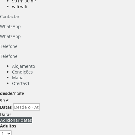
90 m²
90 m²
wifi
wifi
Contactar
WhatsApp
WhatsApp
Telefone
Telefone
Alojamento
Condições
Mapa
Ofertas
1
desde
/noite
99
€
Datas
Datas
Adicionar datas
Adultos