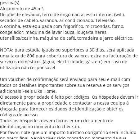
pessoa(s).
Alojamento de 45 m².
Dispõe de elevador, ferro de engomar, acesso internet (wifi),
secador de cabelo, varanda, ar-condicionado, Televisão.
A cozinha, está equipada com frigorífico, microondas, forno,
congelador, máquina de lavar louça, louça/talheres,
utensílios/cozinha, máquina de café, torradeira e jarro eléctrico.
NOTA: para estadia iguais ou superiores a 30 dias, será aplicada
uma taxa de 80€ para cobertura de valores extra na facturação de
serviços domésticos (água, electricidade, gás, etc) em caso de
utilização não responsável
Um voucher de confirmação será enviado para seu e-mail com
todos os detalhes importantes sobre sua reserva e os serviços
adicionais Feels Like Home.
O acesso à propriedade é feito por códigos. Os hóspedes devem ir
diretamente para a propriedade e contactar a nossa equipa à
chegada para fornecer os dados de identificação e obter os
códigos de acesso.
Todos os hóspedes devem fornecer um documento de
identificação no momento do check-in.
Por favor, note que um imposto turístico obrigatório será incluído
no preço final. Se não tiver sido cobrado no momento da sua