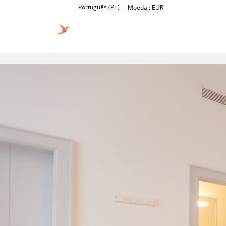
Português (PT)
Moeda :
EUR